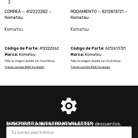
CORREA – 412222262 –
RODAMIENTO – 6212613721 –
Komatsu
Komatsu
Komatsu
Komatsu
CONSULTAR
CONSULTAR
Código de Parte:
412222262
Código de Parte:
6212613721
Marca:
Komatsu
Marca:
Komatsu
Foto: la imagen puede ser Ilustrativa.
Foto: la imagen puede ser Ilustrativa.
F
Tipo de cambio BNA Vendedor
Tipo de cambio BNA Vendedor
T
SUSCRIBITE A NUESTRO NEWSLETTER
Enterate de todas nuestras novedades y descuentos.