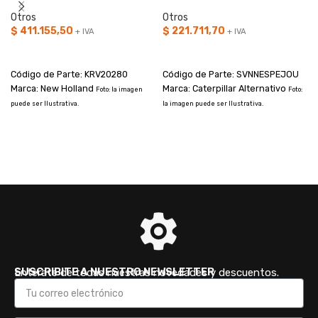
Otros
Otros
$
411.155,50
$
221.711,70
+ IVA
+ IVA
AÑADIR AL CARRITO
AÑADIR AL CARRITO
Código de Parte: KRV20280
Código de Parte: SVNNESPEJOU
Marca: New Holland
Marca: Caterpillar Alternativo
Foto: la imagen
Foto:
puede ser Ilustrativa.
la imagen puede ser Ilustrativa.
I
a
SUSCRIBITE A NUESTRO NEWSLETTER
Enterate de todas nuestras novedades y descuentos.