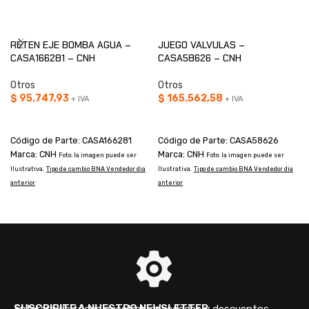
RETEN EJE BOMBA AGUA –
JUEGO VALVULAS –
CASA166281 – CNH
CASA58626 – CNH
Otros
Otros
$
95.747,93
$
165.562,58
+ IVA
+ IVA
AÑADIR AL CARRITO
AÑADIR AL CARRITO
Código de Parte: CASA166281
Código de Parte: CASA58626
Marca: CNH
Marca: CNH
Foto: la imagen puede ser
Foto: la imagen puede ser
T
Ilustrativa.
Tipo de cambio BNA Vendedor dia
Ilustrativa.
Tipo de cambio BNA Vendedor dia
anterior
anterior
SUSCRIBITE A NUESTRO NEWSLETTER