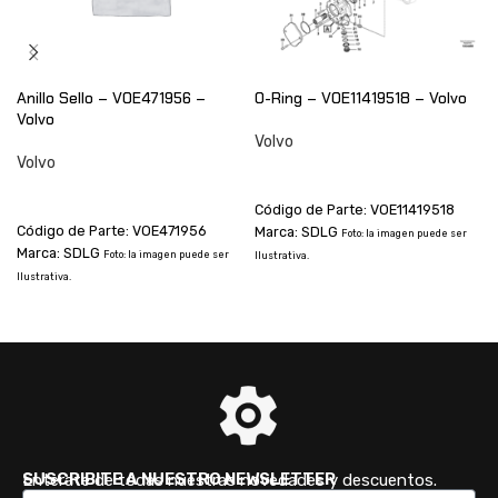
Anillo Sello – VOE471956 –
O-Ring – VOE11419518 – Volvo
Volvo
Volvo
Volvo
CONSULTAR
CONSULTAR
Código de Parte: VOE11419518
Código de Parte: VOE471956
Marca: SDLG
Foto: la imagen puede ser
Marca: SDLG
I
Foto: la imagen puede ser
Ilustrativa.
Ilustrativa.
SUSCRIBITE A NUESTRO NEWSLETTER
Enterate de todas nuestras novedades y descuentos.