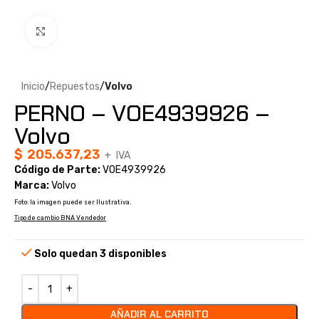
Clic para ampliar
Inicio
Repuestos
Volvo
PERNO – VOE4939926 –
Volvo
$
205.637,23
+ IVA
Código de Parte:
VOE4939926
Marca:
Volvo
Foto: la imagen puede ser Ilustrativa.
Tipo de cambio BNA Vendedor
Solo quedan 3 disponibles
AÑADIR AL CARRITO