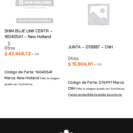
SHIM BUJE LINK CENTR –
160405A1 – New Holland
JUNTA – D76997 – CNH
Otros
$
42.468,72
+ IVA
Otros
AÑADIR AL CARRITO
$
15.806,81
+ IVA
Código de Parte: 160405A1
AÑADIR AL CARRITO
Marca: New Holland
Foto: la imagen
Código de Parte: D76997 Marca:
puede ser Ilustrativa.
CNH
Foto: la imagen puede ser Ilustrativa.
Tipo de cambio BNA Vendedor dia anterior
T