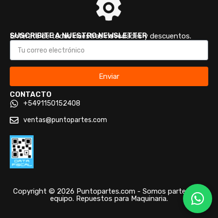
SUSCRIBITE A NUESTRO NEWSLETTER
Enterate de todas nuestras novedades y descuentos.
Enviar
CONTACTO
+5491150152408
ventas@puntopartes.com
Copyright © 2026 Puntopartes.com - Somos parte de tu
equipo. Repuestos para Maquinaria.
/* ]]> */