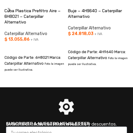
Cuba Plastica Prefiltro Aire –
Buje – 4H9640 – Caterpillar
6H8021 – Caterpillar
Alternativo
Alternativo
Caterpillar Alternativo
Caterpillar Alternativo
$
24.818,03
+ IVA
$
13.055,86
+ IVA
AÑADIR AL CARRITO
AÑADIR AL CARRITO
Código de Parte: 4H9640 Marca:
Código de Parte: 6H8021 Marca:
Caterpillar Alternativo
Foto: la imagen
Caterpillar Alternativo
Foto: la imagen
puede ser Ilustrativa.
p
puede ser Ilustrativa.
SUSCRIBITE A NUESTRO NEWSLETTER
Enterate de todas nuestras novedades y descuentos.