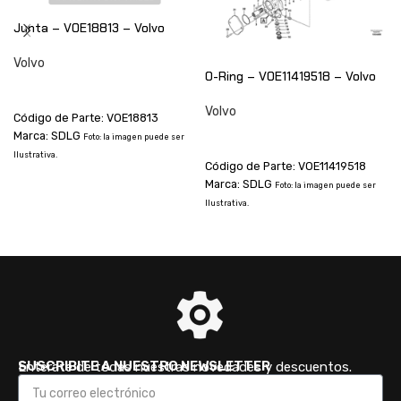
Junta – VOE18813 – Volvo
Volvo
O-Ring – VOE11419518 – Volvo
CONSULTAR
Volvo
Código de Parte: VOE18813
Marca: SDLG
CONSULTAR
Foto: la imagen puede ser
Ilustrativa.
I
Código de Parte: VOE11419518
Marca: SDLG
Foto: la imagen puede ser
Ilustrativa.
SUSCRIBITE A NUESTRO NEWSLETTER
Enterate de todas nuestras novedades y descuentos.