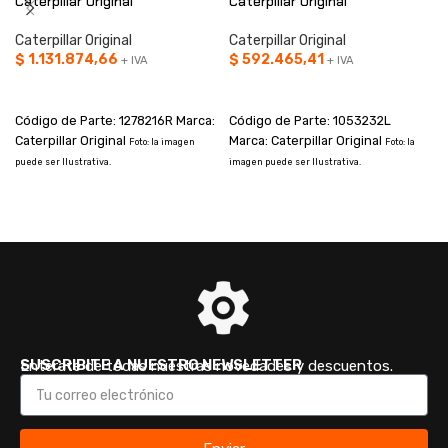
Caterpillar Original
Caterpillar Original
Caterpillar Original
Caterpillar Original
$
1.131.874,66
$
592.465,41
+ IVA
+ IVA
AÑADIR AL CARRITO
AÑADIR AL CARRITO
Código de Parte: 1278216R Marca:
Código de Parte: 1053232L
Caterpillar Original
Marca: Caterpillar Original
Foto: la imagen
Foto: la
puede ser Ilustrativa.
imagen puede ser Ilustrativa.
i
SUSCRIBITE A NUESTRO NEWSLETTER
Enterate de todas nuestras novedades y descuentos.