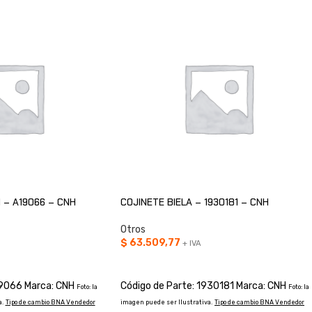
 – A19066 – CNH
COJINETE BIELA – 1930181 – CNH
Otros
$
63.509,77
+ IVA
O
AÑADIR AL CARRITO
19066 Marca: CNH
Código de Parte: 1930181 Marca: CNH
Foto: la
Foto: la
.
Tipo de cambio BNA Vendedor
imagen puede ser Ilustrativa.
Tipo de cambio BNA Vendedor