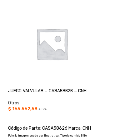
JUEGO VALVULAS – CASA58626 – CNH
DISCO – E158746 
Otros
Otros
$
165.562,58
$
68.268,17
+ IVA
+ IVA
AÑADIR AL CARRITO
AÑADIR AL CARRI
Código de Parte: CASA58626 Marca: CNH
Código de Parte: 
Foto: la imagen puede ser Ilustrativa.
Tipo de cambio BNA
imagen puede ser Ilustrati