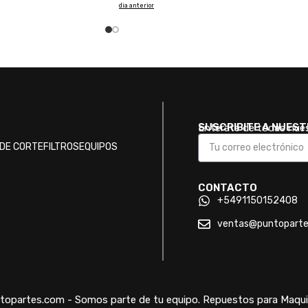
dia anterior
SUSCRIBITE A NUES
Enterate de todas nue
DE CORTE
FILTROS
EQUIPOS
CONTACTO
+5491150152408
ventas@puntopart
opartes.com - Somos parte de tu equipo. Repuestos para Maquin