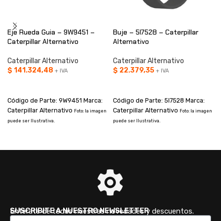
Eje Rueda Guia – 9W9451 –
Buje – 5I7528 – Caterpillar
Caterpillar Alternativo
Alternativo
Caterpillar Alternativo
Caterpillar Alternativo
$
141.324,48
$
22.379,35
+ IVA
+ IVA
AÑADIR AL CARRITO
AÑADIR AL CARRITO
Código de Parte: 9W9451 Marca:
Código de Parte: 5I7528 Marca:
Caterpillar Alternativo
Caterpillar Alternativo
Foto: la imagen
Foto: la imagen
puede ser Ilustrativa.
puede ser Ilustrativa.
p
SUSCRIBITE A NUESTRO NEWSLETTER
Enterate de todas nuestras novedades y descuentos.