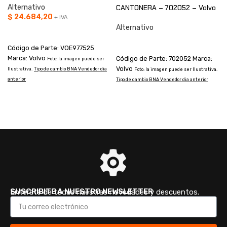
Alternativo
CANTONERA – 702052 – Volvo
$
24.684,20
+ IVA
Alternativo
AÑADIR AL CARRITO
CONSULTAR
Código de Parte: VOE977525
Marca: Volvo
Código de Parte: 702052 Marca:
Foto: la imagen puede ser
Volvo
Ilustrativa.
Tipo de cambio BNA Vendedor dia
Foto: la imagen puede ser Ilustrativa.
anterior
Tipo de cambio BNA Vendedor dia anterior
I
a
SUSCRIBITE A NUESTRO NEWSLETTER
Enterate de todas nuestras novedades y descuentos.