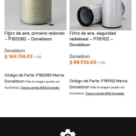
Filtro de aire, primario redondo
Filtro de aire, seguridad
– P182080 – Donaldson
radialseal – P781102 –
Donaldson
Donaldson
$
169.755,92
Donaldson
+ IVA
$
88.922,60
+ IVA
AÑADIR AL CARRITO
AÑADIR AL CARRITO
Código de Parte: P182080 Marca:
Código de Parte: P781102 Marca:
Donaldson
Foto: la imagen puede ser
Donaldson
Foto: la imagen puede ser
Ilustrativa.
Tipo de cambio BNA Vendedor
Ilustrativa.
Tipo de cambio BNA Vendedor
I