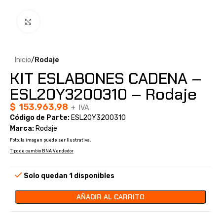
Clic para ampliar
Inicio
Rodaje
KIT ESLABONES CADENA –
ESL20Y3200310 – Rodaje
$
153.963,98
+ IVA
Código de Parte:
ESL20Y3200310
Marca:
Rodaje
Foto: la imagen puede ser Ilustrativa.
Tipo de cambio BNA Vendedor
Solo quedan 1 disponibles
AÑADIR AL CARRITO