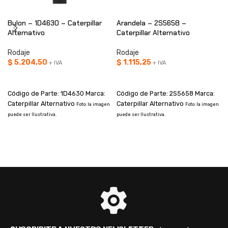
Bulon – 1D4630 – Caterpillar
Arandela – 2S5658 –
Alternativo
Caterpillar Alternativo
Rodaje
Rodaje
$
5.204,50
$
1.115,25
+ IVA
+ IVA
AÑADIR AL CARRITO
AÑADIR AL CARRITO
Código de Parte: 1D4630 Marca:
Código de Parte: 2S5658 Marca:
Caterpillar Alternativo
Caterpillar Alternativo
Foto: la imagen
Foto: la imagen
puede ser Ilustrativa.
puede ser Ilustrativa.
p
V