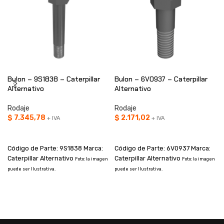
Bulon – 9S1838 – Caterpillar
Bulon – 6V0937 – Caterpillar
Alternativo
Alternativo
Rodaje
Rodaje
$
7.345,78
$
2.171,02
+ IVA
+ IVA
AÑADIR AL CARRITO
AÑADIR AL CARRITO
Código de Parte: 9S1838 Marca:
Código de Parte: 6V0937 Marca:
Caterpillar Alternativo
Caterpillar Alternativo
Foto: la imagen
Foto: la imagen
puede ser Ilustrativa.
puede ser Ilustrativa.
I
a