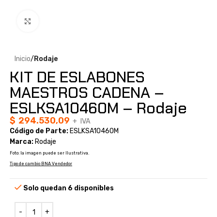
Clic para ampliar
Inicio
Rodaje
KIT DE ESLABONES
MAESTROS CADENA –
ESLKSA10460M – Rodaje
$
294.530,09
+ IVA
Código de Parte:
ESLKSA10460M
Marca:
Rodaje
Foto: la imagen puede ser Ilustrativa.
Tipo de cambio BNA Vendedor
Solo quedan 6 disponibles