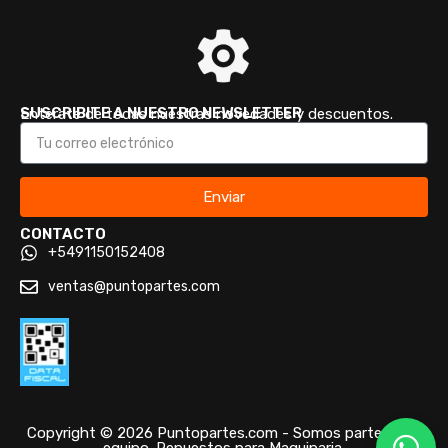
SUSCRIBITE A NUESTRO NEWSLETTER
Enterate de todas nuestras novedades y descuentos.
Enviar
CONTACTO
+5491150152408
ventas@puntopartes.com
Copyright © 2026 Puntopartes.com - Somos parte de tu