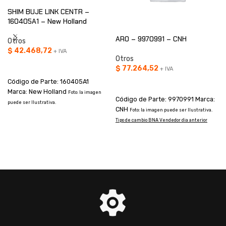
SHIM BUJE LINK CENTR –
160405A1 – New Holland
ARO – 9970991 – CNH
Otros
$
42.468,72
+ IVA
Otros
AÑADIR AL CARRITO
$
77.264,52
+ IVA
Código de Parte: 160405A1
AÑADIR AL CARRITO
Marca: New Holland
Foto: la imagen
Código de Parte: 9970991 Marca:
puede ser Ilustrativa.
CNH
Foto: la imagen puede ser Ilustrativa.
Tipo de cambio BNA Vendedor dia anterior
I
a