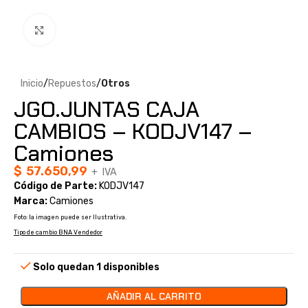
Clic para ampliar
Inicio
Repuestos
Otros
JGO.JUNTAS CAJA
CAMBIOS – KODJV147 –
Camiones
$
57.650,99
+ IVA
Código de Parte:
KODJV147
Marca:
Camiones
Foto: la imagen puede ser Ilustrativa.
Tipo de cambio BNA Vendedor
Solo quedan 1 disponibles
AÑADIR AL CARRITO