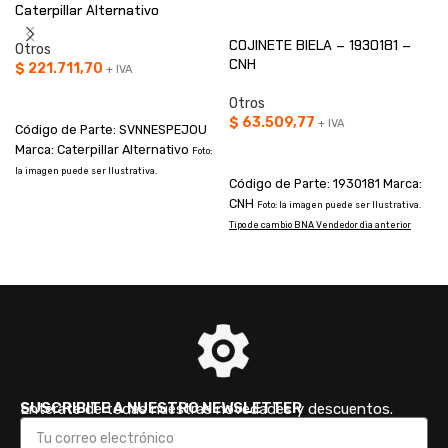
Caterpillar Alternativo
COJINETE BIELA – 1930181 –
Otros
CNH
$
221.711,70
+ IVA
AÑADIR AL CARRITO
Otros
$
63.509,77
+ IVA
Código de Parte: SVNNESPEJOU
Marca: Caterpillar Alternativo
AÑADIR AL CARRITO
Foto:
la imagen puede ser Ilustrativa.
Código de Parte: 1930181 Marca:
CNH
Foto: la imagen puede ser Ilustrativa.
T
Tipo de cambio BNA Vendedor dia anterior
SUSCRIBITE A NUESTRO NEWSLETTER
Enterate de todas nuestras novedades y descuentos.