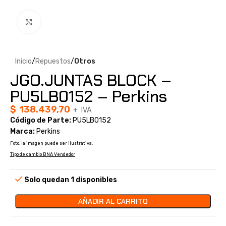
Clic para ampliar
Inicio
Repuestos
Otros
JGO.JUNTAS BLOCK –
PU5LB0152 – Perkins
$
138.439,70
+ IVA
Código de Parte:
PU5LB0152
Marca:
Perkins
Foto: la imagen puede ser Ilustrativa.
Tipo de cambio BNA Vendedor
Solo quedan 1 disponibles
AÑADIR AL CARRITO