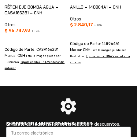
RETEN EJE BOMBA AGUA –
ANILLO – 148964A1 – CNH
CASA166281 – CNH
Otros
Otros
$
2.840,17
+ IVA
$
95.747,93
+ IVA
AÑADIR AL CARRITO
AÑADIR AL CARRITO
Código de Parte: 148964A1
Código de Parte: CASA166281
Marca: CNH
Foto: la imagen puede ser
Marca: CNH
Foto: la imagen puede ser
Ilustrativa.
Tipo de cambio BNA Vendedor dia
T
Ilustrativa.
Tipo de cambio BNA Vendedor dia
anterior
anterior
SUSCRIBITE A NUESTRO NEWSLETTER
Enterate de todas nuestras novedades y descuentos.