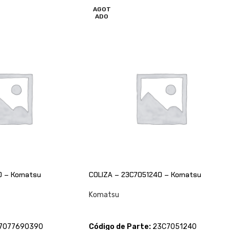
AGOT
ADO
0 – Komatsu
COLIZA – 23C7051240 – Komatsu
Komatsu
CONSULTAR
7077690390
Código de Parte:
23C7051240