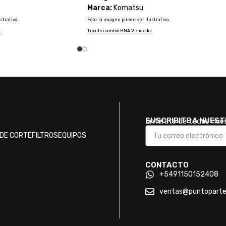
Marca:
Komatsu
strativa.
Foto: la imagen puede ser Ilustrativa.
r
Tipo de cambio BNA Vendedor
SUSCRIBITE A NUES
Enterate de todas nue
DE CORTE
FILTROS
EQUIPOS
CONTACTO
+5491150152408
ventas@puntopart