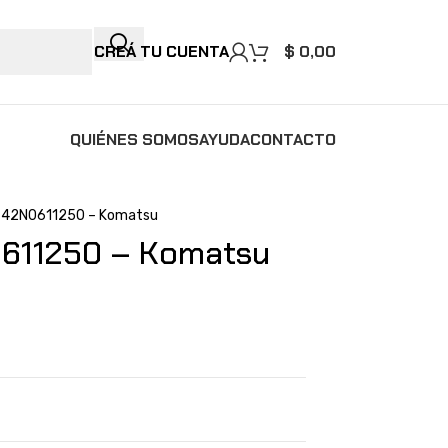
CREÁ TU CUENTA
$
0,00
QUIÉNES SOMOS
AYUDA
CONTACTO
– 42N0611250 – Komatsu
611250 – Komatsu