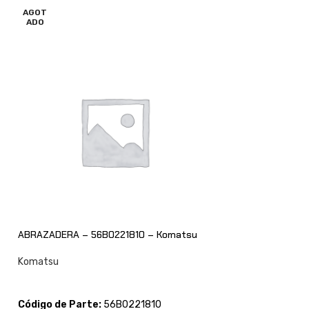
AGOT
AGOT
ADO
ADO
ABRAZADERA – 56B0221810 – Komatsu
BUJE – 20870342
Komatsu
Komatsu
CONSULTAR
CONSULTAR
Código de Parte:
56B0221810
Código de Parte: