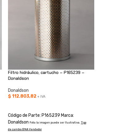
Filtro hidráulico, cartucho – P165239 –
Filtro hidráulico,
Donaldson
Donaldson
Donaldson
Donaldson
$
112.803,82
$
229.860,46
+ IVA
+ I
AÑADIR AL CARRITO
AÑADIR AL CARRI
Código de Parte: P165239 Marca:
Código de Parte: 
Donaldson
Donaldson
Foto: la imagen puede ser Ilustrativa.
Tipo
Foto: la ima
de cambio BNA Vendedor
de cambio BNA Vendedor