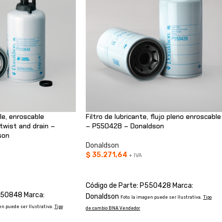
le, enroscable
Filtro de lubricante, flujo pleno enroscable
twist and drain –
– P550428 – Donaldson
son
Donaldson
$
35.271,64
+ IVA
AÑADIR AL CARRITO
O
Código de Parte: P550428 Marca:
550848 Marca:
Donaldson
Foto: la imagen puede ser Ilustrativa.
Tipo
en puede ser Ilustrativa.
Tipo
de cambio BNA Vendedor