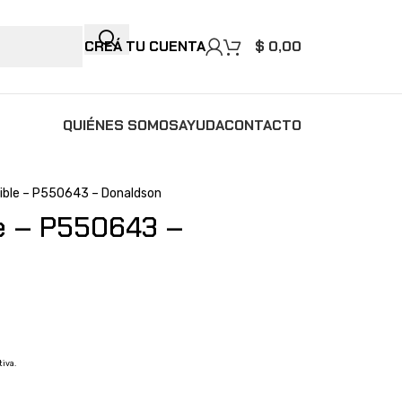
CREÁ TU CUENTA
$
0,00
QUIÉNES SOMOS
AYUDA
CONTACTO
tible – P550643 – Donaldson
le – P550643 –
tiva.