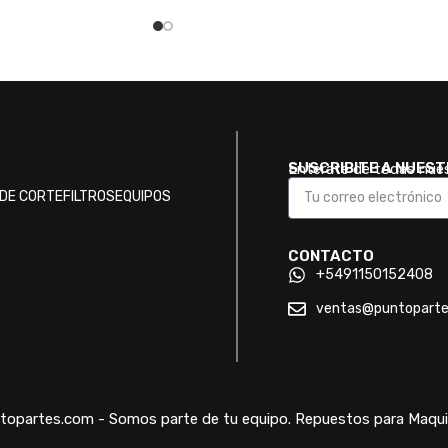
SUSCRIBITE A NUES
Enterate de todas nue
DE CORTE
FILTROS
EQUIPOS
CONTACTO
+5491150152408
ventas@puntopart
opartes.com - Somos parte de tu equipo. Repuestos para Maquin