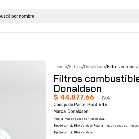
Inicio
Filtros
Donaldson
Filtros combus
Filtros combustib
Donaldson
$
44.877,66
+ IVA
Código de Parte: P550643
Marca: Donaldson
Foto: la imagen puede ser Ilustrativa.
Tipo de cambio BNA Vendedor
Foto: la imagen puede ser Ilustra
Tipo de cambio BNA Vendedor