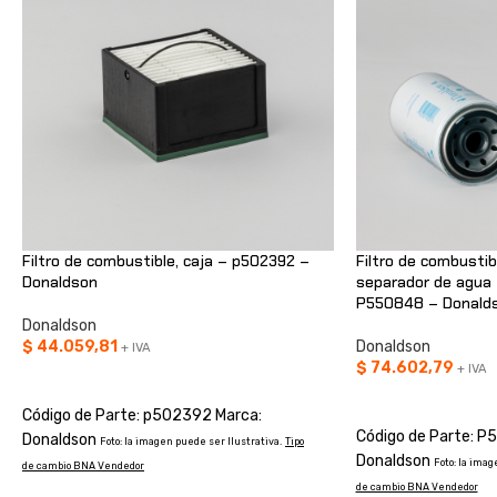
Filtro de combustible, caja – p502392 –
Filtro de combustib
Donaldson
separador de agua 
P550848 – Donald
Donaldson
$
44.059,81
Donaldson
+ IVA
$
74.602,79
+ IVA
AÑADIR AL CARRITO
AÑADIR AL CARRIT
Código de Parte: p502392 Marca:
Código de Parte: P
Donaldson
Foto: la imagen puede ser Ilustrativa.
Tipo
Donaldson
Foto: la imag
de cambio BNA Vendedor
de cambio BNA Vendedor