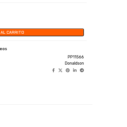
 AL CARRITO
seos
PP11566
Donaldson