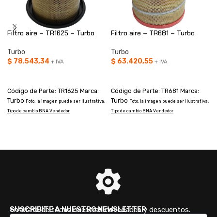
Filtro aire – TR1625 – Turbo
Filtro aire – TR681 – Turbo
Turbo
Turbo
$
78.543,34
$
63.420,55
+ IVA
+ IVA
AÑADIR AL CARRITO
AÑADIR AL CARRITO
Código de Parte: TR1625 Marca:
Código de Parte: TR681 Marca:
Turbo
Turbo
Foto: la imagen puede ser Ilustrativa.
Foto: la imagen puede ser Ilustrativa.
Tipo de cambio BNA Vendedor
Tipo de cambio BNA Vendedor
T
SUSCRIBITE A NUESTRO NEWSLETTER
Enterate de todas nuestras novedades y descuentos.