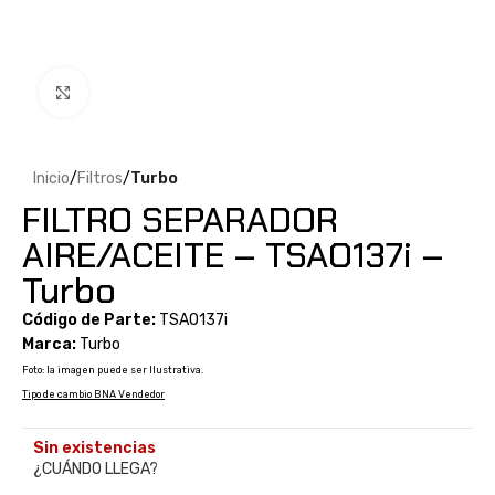
Clic para ampliar
Inicio
Filtros
Turbo
FILTRO SEPARADOR
AIRE/ACEITE – TSAO137i –
Turbo
Código de Parte:
TSAO137i
Marca:
Turbo
Foto: la imagen puede ser Ilustrativa.
Tipo de cambio BNA Vendedor
Sin existencias
¿CUÁNDO LLEGA?