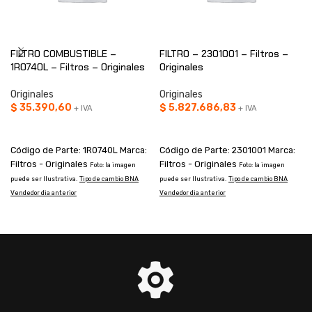
FILTRO COMBUSTIBLE –
FILTRO – 2301001 – Filtros –
1R0740L – Filtros – Originales
Originales
Originales
Originales
$
35.390,60
$
5.827.686,83
+ IVA
+ IVA
AÑADIR AL CARRITO
AÑADIR AL CARRITO
Código de Parte: 1R0740L Marca:
Código de Parte: 2301001 Marca:
Filtros - Originales
Filtros - Originales
Foto: la imagen
Foto: la imagen
i
puede ser Ilustrativa.
Tipo de cambio BNA
puede ser Ilustrativa.
Tipo de cambio BNA
B
Vendedor dia anterior
Vendedor dia anterior