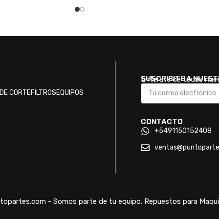
SUSCRIBITE A NUES
Enterate de todas nue
DE CORTE
FILTROS
EQUIPOS
CONTACTO
+5491150152408
ventas@puntopart
opartes.com - Somos parte de tu equipo. Repuestos para Maquin