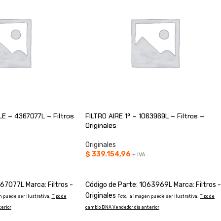
E – 4367077L – Filtros
FILTRO AIRE 1º – 1063969L – Filtros –
Originales
Originales
$
339.154,96
+ IVA
O
AÑADIR AL CARRITO
67077L Marca: Filtros -
Código de Parte: 1063969L Marca: Filtros -
Originales
n puede ser Ilustrativa.
Tipo de
Foto: la imagen puede ser Ilustrativa.
Tipo de
erior
cambio BNA Vendedor dia anterior