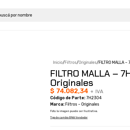
Inicio
Filtros
Originales
FILTRO MALLA – 7
FILTRO MALLA – 7H
Originales
$
74.082,34
+ IVA
Código de Parte:
7H2304
Marca:
Filtros – Originales
Foto: la imagen puede ser Ilustrativa.
Tipo de cambio BNA Vendedor