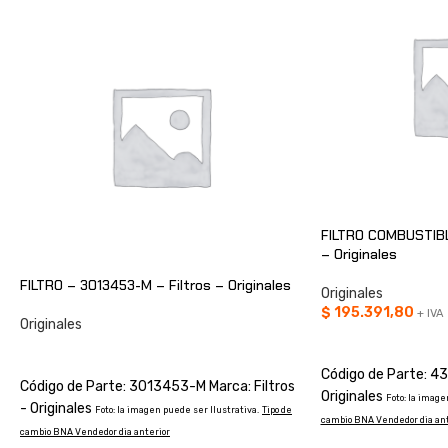
FILTRO COMBUSTIBL
– Originales
FILTRO – 3013453-M – Filtros – Originales
Originales
$
195.391,80
+ IVA
Originales
AÑADIR AL CARRIT
CONSULTAR
Código de Parte: 43
Código de Parte: 3013453-M Marca: Filtros
Originales
Foto: la image
- Originales
Foto: la imagen puede ser Ilustrativa.
Tipo de
cambio BNA Vendedor dia ant
cambio BNA Vendedor dia anterior