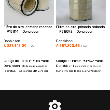
Filtro de aire, primario redondo
Filtro de aire, primario redondo
– P181114 – Donaldson
– P619372 – Donaldson
Donaldson
Donaldson
$
227.615,09
$
587.290,65
+ IVA
+ IVA
AÑADIR AL CARRITO
AÑADIR AL CARRITO
Código de Parte: P181114 Marca:
Código de Parte: P619372 Marca:
Donaldson
Donaldson
Foto: la imagen puede ser
Foto: la imagen puede ser
Ilustrativa.
Tipo de cambio BNA Vendedor
Ilustrativa.
Tipo de cambio BNA Vendedor
I