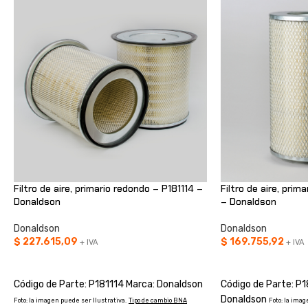
Filtro de aire, primario redondo – P181114 –
Filtro de aire, pri
Donaldson
– Donaldson
Donaldson
Donaldson
$
227.615,09
$
169.755,92
+ IVA
+ IVA
AÑADIR AL CARRITO
AÑADIR AL CARRIT
Código de Parte: P181114 Marca: Donaldson
Código de Parte: P
Donaldson
Foto: la imagen puede ser Ilustrativa.
Tipo de cambio BNA
Foto: la imag