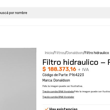
Inicio
Filtros
Donaldson
Filtro hidrauli
Filtro hidraulico 
$
188.373,16
+ IVA
Código de Parte: P164223
Marca: Donaldson
Foto: la imagen puede ser Ilustrativa.
Tipo de cambio BNA Vendedor
Foto: la imagen puede ser Ilustra
Tipo de cambio BNA Vendedor
Hay existencias