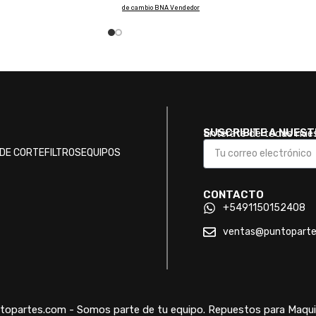
de cambio BNA Vendedor
SUSCRIBITE A NUES
Enterate de todas nue
DE CORTE
FILTROS
EQUIPOS
CONTACTO
+5491150152408
ventas@puntopart
opartes.com - Somos parte de tu equipo. Repuestos para Maquin