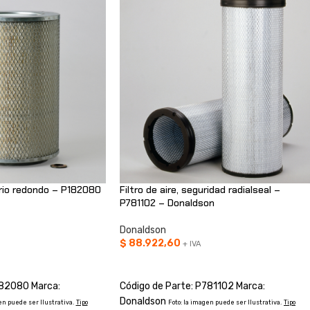
mario redondo – P182080
Filtro de aire, seguridad radialseal –
P781102 – Donaldson
Donaldson
$
88.922,60
+ IVA
O
AÑADIR AL CARRITO
182080 Marca:
Código de Parte: P781102 Marca:
Donaldson
en puede ser Ilustrativa.
Tipo
Foto: la imagen puede ser Ilustrativa.
Tipo