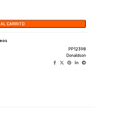
 AL CARRITO
seos
PP12398
Donaldson