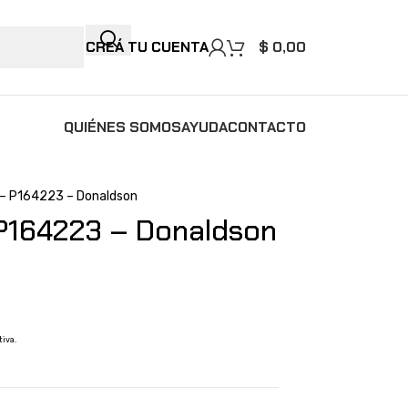
CREÁ TU CUENTA
$
0,00
QUIÉNES SOMOS
AYUDA
CONTACTO
co – P164223 – Donaldson
– P164223 – Donaldson
tiva.