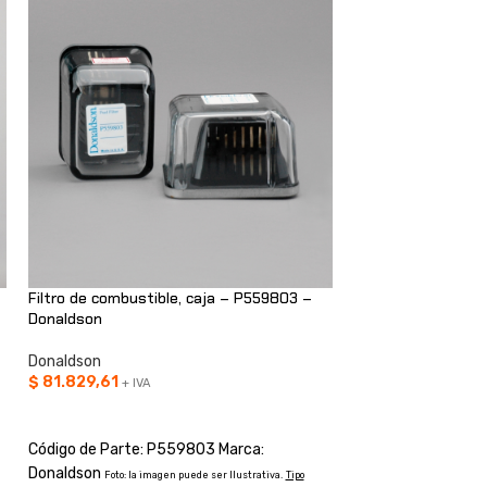
Filtro de combustible, caja – P559803 –
Filtro hidráulico, 
Donaldson
Donaldson
Donaldson
Donaldson
$
81.829,61
$
219.287,89
+ IVA
+ IV
AÑADIR AL CARRITO
AÑADIR AL CARRI
Código de Parte: P559803 Marca:
Código de Parte: 
Donaldson
Donaldson
Foto: la imagen puede ser Ilustrativa.
Tipo
Foto: la ima