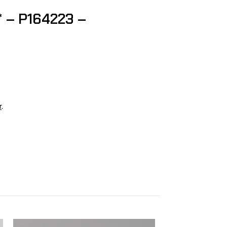
 – P164223 –
r
.