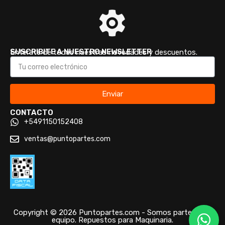
SUSCRIBITE A NUESTRO NEWSLETTER
Enterate de todas nuestras novedades y descuentos.
Enviar
CONTACTO
+5491150152408
ventas@puntopartes.com
Copyright © 2026 Puntopartes.com - Somos parte de tu
equipo. Repuestos para Maquinaria.