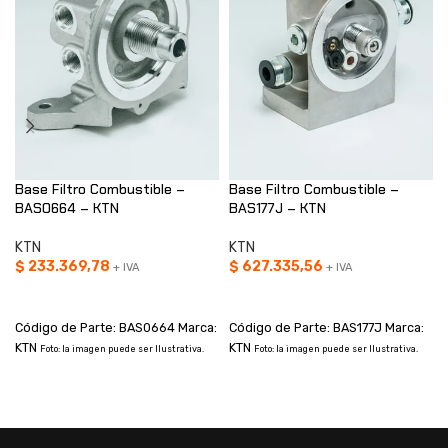
Base Filtro Combustible –
Base Filtro Combustible –
BAS0664 – KTN
BAS177J – KTN
KTN
KTN
$
233.369,78
$
627.335,56
+ IVA
+ IVA
AÑADIR AL CARRITO
AÑADIR AL CARRITO
Código de Parte: BAS0664 Marca:
Código de Parte: BAS177J Marca:
KTN
KTN
Foto: la imagen puede ser Ilustrativa.
Foto: la imagen puede ser Ilustrativa.
I