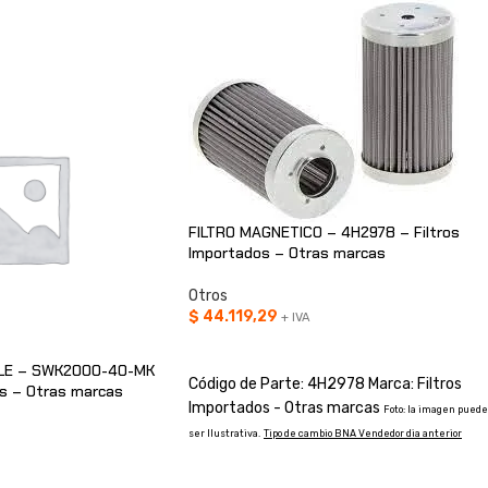
FILTRO MAGNETICO – 4H2978 – Filtros
Importados – Otras marcas
Otros
$
44.119,29
+ IVA
AÑADIR AL CARRITO
LE – SWK2000-40-MK
Código de Parte: 4H2978 Marca: Filtros
os – Otras marcas
Importados - Otras marcas
Foto: la imagen puede
ser Ilustrativa.
Tipo de cambio BNA Vendedor dia anterior