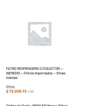
FILTRO RESPIRADERO C/COLECTOR –
SACA FILTRO CADEN
AB116310 – Filtros Importados – Otras
Importados – Otr
marcas
Otros
Otros
$
147.465,79
+ IV
$
72.208,72
+ IVA
AÑADIR AL CARRI
AÑADIR AL CARRITO
Código de Parte: 3