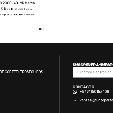
SWK2000-40-MK Marca:
 - Otras marcas
Foto: la
.
Tipo de cambio BNA Vendedor
SUSCRIBITE A NUES
Enterate de todas nue
DE CORTE
FILTROS
EQUIPOS
CONTACTO
+5491150152408
ventas@puntopart