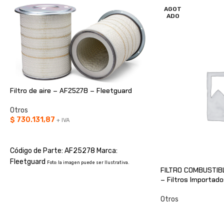
AGOT
ADO
Filtro de aire – AF25278 – Fleetguard
Otros
$
730.131,87
+ IVA
AÑADIR AL CARRITO
Código de Parte: AF25278 Marca:
Fleetguard
Foto: la imagen puede ser Ilustrativa.
FILTRO COMBUSTIB
– Filtros Importad
Otros
CONSULTAR