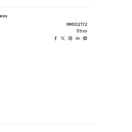
seos
MM002172
Otros