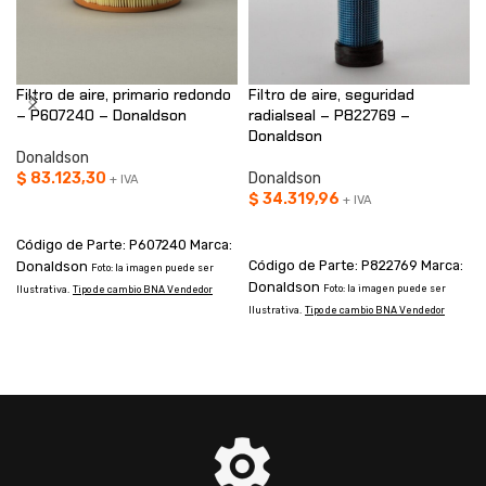
Filtro de aire, primario redondo
Filtro de aire, seguridad
– P607240 – Donaldson
radialseal – P822769 –
Donaldson
Donaldson
$
83.123,30
Donaldson
+ IVA
$
34.319,96
+ IVA
AÑADIR AL CARRITO
AÑADIR AL CARRITO
Código de Parte: P607240 Marca:
Código de Parte: P822769 Marca:
Donaldson
Foto: la imagen puede ser
Donaldson
Foto: la imagen puede ser
Ilustrativa.
Tipo de cambio BNA Vendedor
Ilustrativa.
Tipo de cambio BNA Vendedor
I