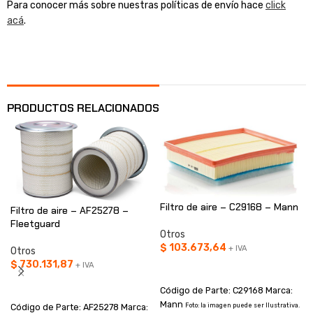
Para conocer más sobre nuestras políticas de envío hace
click
acá
.
PRODUCTOS RELACIONADOS
Filtro de aire – C29168 – Mann
Filtro de aire – AF25278 –
Fleetguard
Otros
$
103.673,64
+ IVA
Otros
$
730.131,87
+ IVA
AÑADIR AL CARRITO
AÑADIR AL CARRITO
Código de Parte: C29168 Marca:
Mann
Foto: la imagen puede ser Ilustrativa.
Código de Parte: AF25278 Marca: