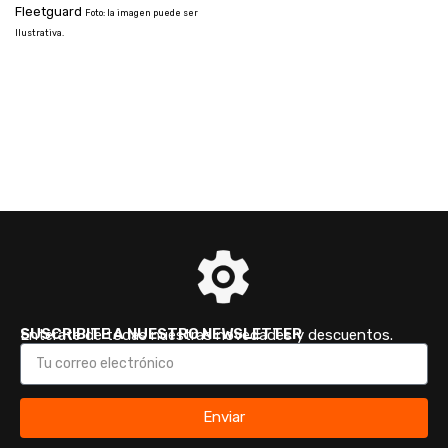
Fleetguard
Foto: la imagen puede ser
Ilustrativa.
SUSCRIBITE A NUESTRO NEWSLETTER
Enterate de todas nuestras novedades y descuentos.
Enviar