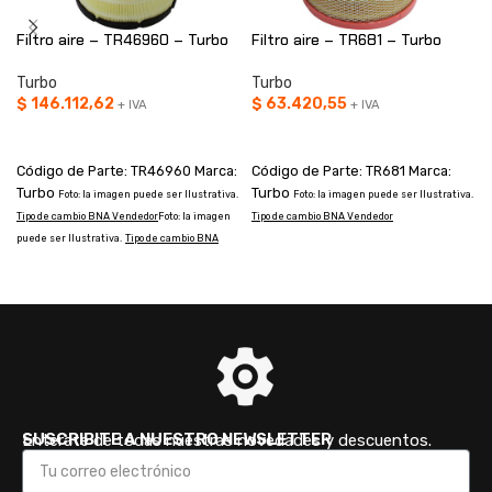
Filtro aire – TR46960 – Turbo
Filtro aire – TR681 – Turbo
Turbo
Turbo
$
146.112,62
$
63.420,55
+ IVA
+ IVA
AÑADIR AL CARRITO
AÑADIR AL CARRITO
Código de Parte: TR46960 Marca:
Código de Parte: TR681 Marca:
Turbo
Turbo
Foto: la imagen puede ser Ilustrativa.
Foto: la imagen puede ser Ilustrativa.
Tipo de cambio BNA Vendedor
Foto: la imagen
Tipo de cambio BNA Vendedor
T
puede ser Ilustrativa.
Tipo de cambio BNA
Vendedor
SUSCRIBITE A NUESTRO NEWSLETTER
Enterate de todas nuestras novedades y descuentos.