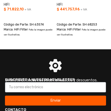
HIFI
HIFI
$
71.822,10
$
441.757,96
+ IVA
+ IVA
AÑADIR AL CARRITO
AÑADIR AL CARRITO
Código de Parte: SH 63574
Código de Parte: SH 68253
Marca: HiFi Filter
Marca: HiFi Filter
Foto: la imagen puede
Foto: la imagen puede
ser Ilustrativa.
ser Ilustrativa.
SUSCRIBITE A NUESTRO NEWSLETTER
Enterate de todas nuestras novedades y descuentos.
Enviar
CONTACTO