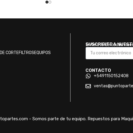
SUSCRIBITE A NUES
Enterate de todas nue
DE CORTE
FILTROS
EQUIPOS
CONTACTO
+5491150152408
ventas@puntopart
opartes.com - Somos parte de tu equipo. Repuestos para Maquin