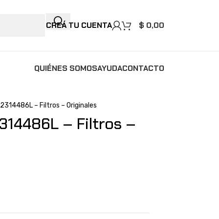
CREÁ TU CUENTA
$
0,00
QUIÉNES SOMOS
AYUDA
CONTACTO
2314486L – Filtros – Originales
314486L – Filtros –