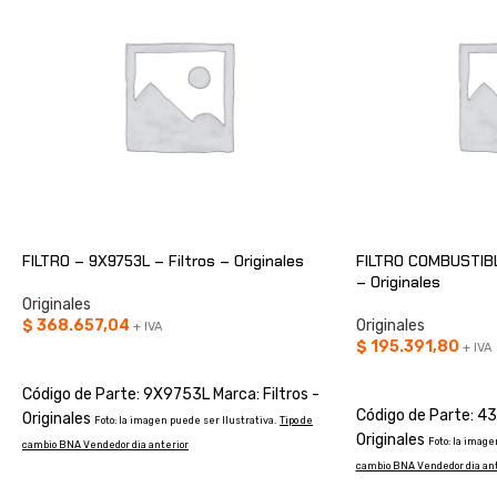
FILTRO – 9X9753L – Filtros – Originales
FILTRO COMBUSTIBL
– Originales
Originales
$
368.657,04
Originales
+ IVA
$
195.391,80
+ IVA
AÑADIR AL CARRITO
AÑADIR AL CARRIT
Código de Parte: 9X9753L Marca: Filtros -
Código de Parte: 43
Originales
Foto: la imagen puede ser Ilustrativa.
Tipo de
Originales
Foto: la image
cambio BNA Vendedor dia anterior
cambio BNA Vendedor dia ant