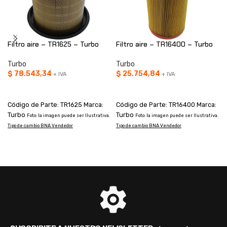
Filtro aire – TR1625 – Turbo
Filtro aire – TR16400 – Turbo
Turbo
Turbo
$
78.543,34
$
25.754,84
+ IVA
+ IVA
AÑADIR AL CARRITO
AÑADIR AL CARRITO
Código de Parte: TR1625 Marca:
Código de Parte: TR16400 Marca:
Turbo
Turbo
Foto: la imagen puede ser Ilustrativa.
Foto: la imagen puede ser Ilustrativa.
Tipo de cambio BNA Vendedor
Tipo de cambio BNA Vendedor
T