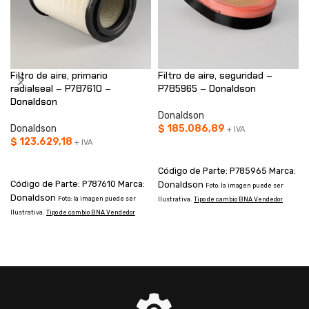
Filtro de aire, primario
Filtro de aire, seguridad –
radialseal – P787610 –
P785965 – Donaldson
Donaldson
Donaldson
Donaldson
$
185.086,89
+ IVA
$
123.629,18
+ IVA
AÑADIR AL CARRITO
AÑADIR AL CARRITO
Código de Parte: P785965 Marca:
Código de Parte: P787610 Marca:
Donaldson
Foto: la imagen puede ser
Donaldson
Foto: la imagen puede ser
Ilustrativa.
Tipo de cambio BNA Vendedor
Ilustrativa.
Tipo de cambio BNA Vendedor
I