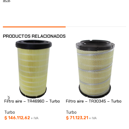
acá
.
PRODUCTOS RELACIONADOS
Filtro aire – TR46960 – Turbo
Filtro aire – TR30345 – Turbo
Turbo
Turbo
$
146.112,62
$
71.123,21
+ IVA
+ IVA
AÑADIR AL CARRITO
AÑADIR AL CARRITO