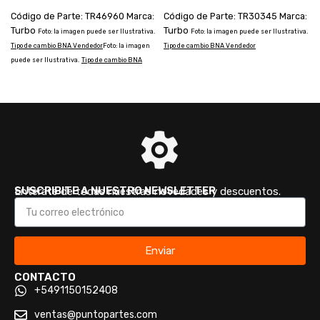
Código de Parte: TR46960 Marca:
Código de Parte: TR30345 Marca:
Turbo
Turbo
Foto: la imagen puede ser Ilustrativa.
Foto: la imagen puede ser Ilustrativa.
Tipo de cambio BNA Vendedor
Foto: la imagen
Tipo de cambio BNA Vendedor
T
puede ser Ilustrativa.
Tipo de cambio BNA
p
Vendedor
SUSCRIBITE A NUESTRO NEWSLETTER
Enterate de todas nuestras novedades y descuentos.
Enviar
CONTACTO
+5491150152408
ventas@puntopartes.com