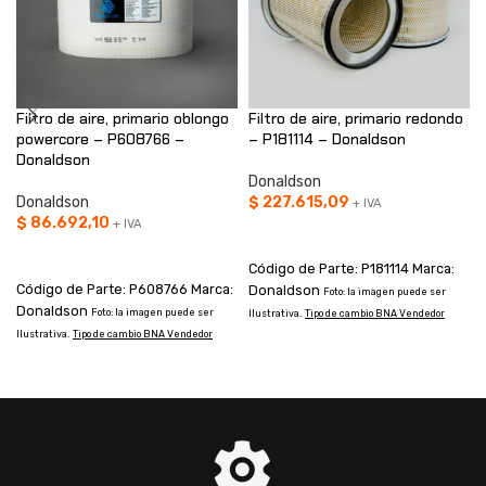
Filtro de aire, primario oblongo
Filtro de aire, primario redondo
powercore – P608766 –
– P181114 – Donaldson
Donaldson
Donaldson
Donaldson
$
227.615,09
+ IVA
$
86.692,10
+ IVA
AÑADIR AL CARRITO
AÑADIR AL CARRITO
Código de Parte: P181114 Marca:
Código de Parte: P608766 Marca:
Donaldson
Foto: la imagen puede ser
Donaldson
Foto: la imagen puede ser
Ilustrativa.
Tipo de cambio BNA Vendedor
I
Ilustrativa.
Tipo de cambio BNA Vendedor