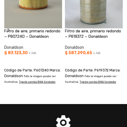
Filtro de aire, primario redondo
Filtro de aire, primario redondo
– P607240 – Donaldson
– P619372 – Donaldson
Donaldson
Donaldson
$
83.123,30
$
587.290,65
+ IVA
+ IVA
AÑADIR AL CARRITO
AÑADIR AL CARRITO
Código de Parte: P607240 Marca:
Código de Parte: P619372 Marca:
Donaldson
Donaldson
Foto: la imagen puede ser
Foto: la imagen puede ser
Ilustrativa.
Tipo de cambio BNA Vendedor
Ilustrativa.
Tipo de cambio BNA Vendedor
I