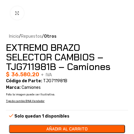
Clic para ampliar
Inicio
Repuestos
Otros
EXTREMO BRAZO
SELECTOR CAMBIOS –
TJG711981B – Camiones
$
36.580,20
+ IVA
Código de Parte:
TJG711981B
Marca:
Camiones
Foto: la imagen puede ser Ilustrativa.
Tipo de cambio BNA Vendedor
Solo quedan 1 disponibles
AÑADIR AL CARRITO