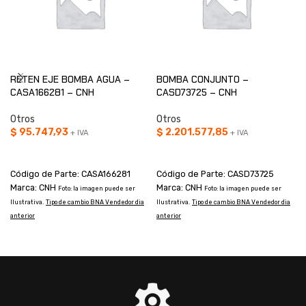
RETEN EJE BOMBA AGUA –
BOMBA CONJUNTO –
CASA166281 – CNH
CASD73725 – CNH
Otros
Otros
$
95.747,93
$
2.201.577,85
+ IVA
+ IVA
AÑADIR AL CARRITO
AÑADIR AL CARRITO
Código de Parte: CASA166281
Código de Parte: CASD73725
Marca: CNH
Marca: CNH
Foto: la imagen puede ser
Foto: la imagen puede ser
Ilustrativa.
Tipo de cambio BNA Vendedor dia
Ilustrativa.
Tipo de cambio BNA Vendedor dia
I
anterior
anterior
a