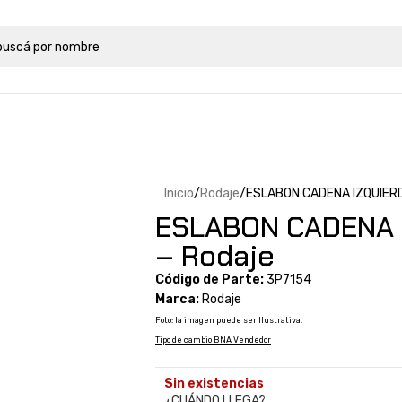
Inicio
Rodaje
ESLABON CADENA IZQUIERD
ESLABON CADENA 
– Rodaje
Código de Parte:
3P7154
Marca:
Rodaje
Foto: la imagen puede ser Ilustrativa.
Tipo de cambio BNA Vendedor
Sin existencias
¿CUÁNDO LLEGA?