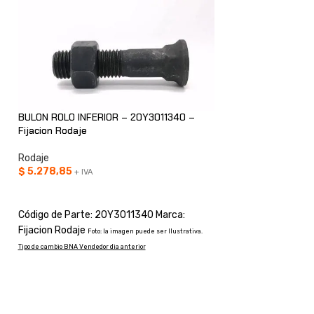
AGOT
ADO
BULON ROLO INFERIOR – 20Y3011340 –
Fijacion Rodaje
Rodaje
$
5.278,85
ESLABON MAESTR
+ IVA
– Fijacion Rodaje
AÑADIR AL CARRITO
Rodaje
Código de Parte: 20Y3011340 Marca:
Fijacion Rodaje
Foto: la imagen puede ser Ilustrativa.
CONSULTAR
Tipo de cambio BNA Vendedor dia anterior
Código de Parte: 8
Rodaje
Foto: la imagen p
BNA Vendedor dia anterior