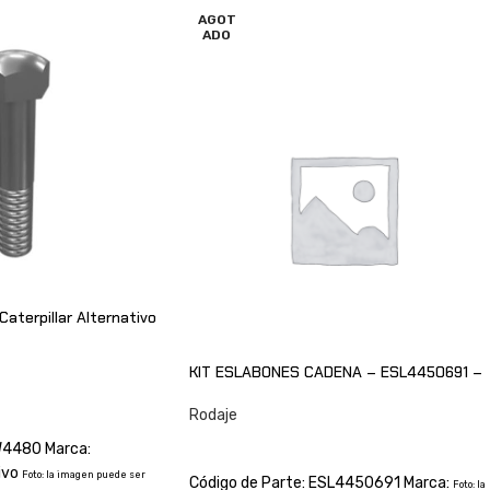
AGOT
ADO
aterpillar Alternativo
KIT ESLABONES CADENA – ESL4450691 –
O
Rodaje
CONSULTAR
W4480 Marca:
tivo
Foto: la imagen puede ser
Código de Parte: ESL4450691 Marca:
Foto: la