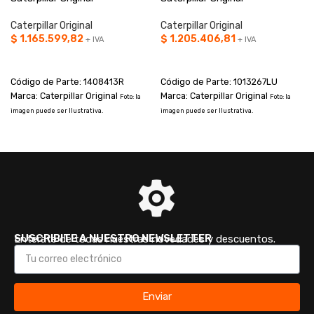
Caterpillar Original
Caterpillar Original
$
1.165.599,82
$
1.205.406,81
+ IVA
+ IVA
AÑADIR AL CARRITO
AÑADIR AL CARRITO
Código de Parte: 1408413R
Código de Parte: 1013267LU
Marca: Caterpillar Original
Marca: Caterpillar Original
Foto: la
Foto: la
imagen puede ser Ilustrativa.
imagen puede ser Ilustrativa.
p
SUSCRIBITE A NUESTRO NEWSLETTER
Enterate de todas nuestras novedades y descuentos.
Enviar