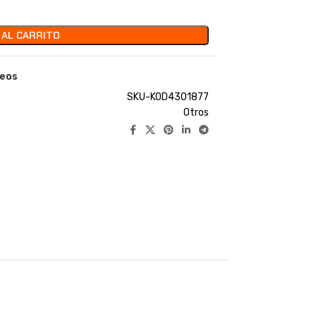
 AL CARRITO
seos
SKU-KOD4301877
Otros