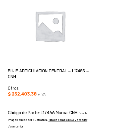
BUJE ARTICULACION CENTRAL – L17466 –
PERNO – E159033 
CNH
Otros
Otros
$
106.186,67
+ IV
$
252.403,38
+ IVA
AÑADIR AL CARRI
AÑADIR AL CARRITO
Código de Parte: 
Código de Parte: L17466 Marca: CNH
Foto: la
imagen puede ser Ilustrati
imagen puede ser Ilustrativa.
Tipo de cambio BNA Vendedor
dia anterior
dia anterior