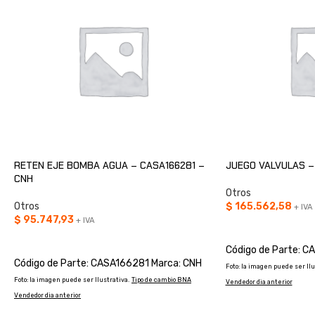
RETEN EJE BOMBA AGUA – CASA166281 –
JUEGO VALVULAS –
CNH
Otros
Otros
$
165.562,58
+ IVA
$
95.747,93
+ IVA
AÑADIR AL CARRIT
AÑADIR AL CARRITO
Código de Parte: 
Código de Parte: CASA166281 Marca: CNH
Foto: la imagen puede ser Ilu
Foto: la imagen puede ser Ilustrativa.
Tipo de cambio BNA
Vendedor dia anterior
Vendedor dia anterior