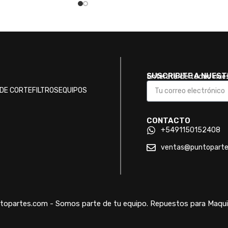
SUSCRIBITE A NUES
Enterate de todas nue
DE CORTE
FILTROS
EQUIPOS
CONTACTO
+5491150152408
ventas@puntopart
opartes.com - Somos parte de tu equipo. Repuestos para Maquin