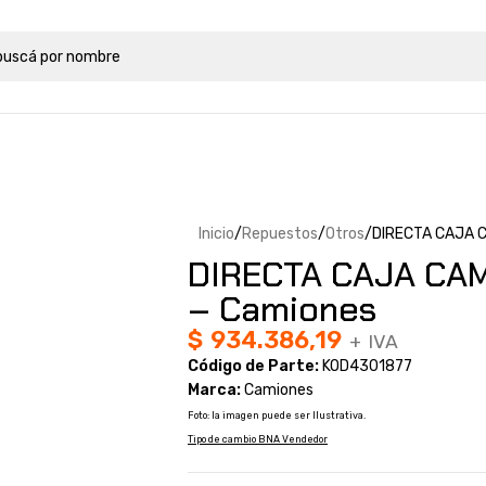
Inicio
Repuestos
Otros
DIRECTA CAJA C
DIRECTA CAJA CA
– Camiones
$
934.386,19
+ IVA
Código de Parte:
KOD4301877
Marca:
Camiones
Foto: la imagen puede ser Ilustrativa.
Tipo de cambio BNA Vendedor