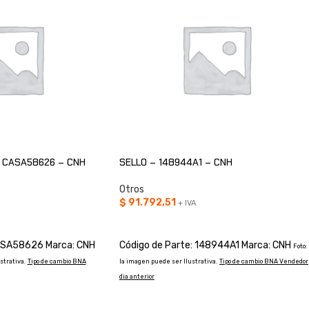
 CASA58626 – CNH
SELLO – 148944A1 – CNH
Otros
$
91.792,51
+ IVA
O
AÑADIR AL CARRITO
CASA58626 Marca: CNH
Código de Parte: 148944A1 Marca: CNH
Foto:
strativa.
Tipo de cambio BNA
la imagen puede ser Ilustrativa.
Tipo de cambio BNA Vendedor
dia anterior