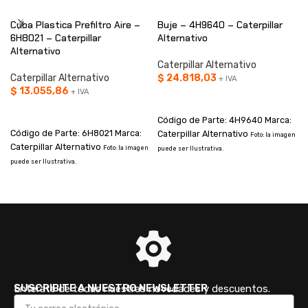
Cuba Plastica Prefiltro Aire –
Buje – 4H9640 – Caterpillar
6H8021 – Caterpillar
Alternativo
Alternativo
Caterpillar Alternativo
Caterpillar Alternativo
$
24.818,03
+ IVA
$
13.055,86
+ IVA
AÑADIR AL CARRITO
AÑADIR AL CARRITO
Código de Parte: 4H9640 Marca:
Código de Parte: 6H8021 Marca:
Caterpillar Alternativo
Foto: la imagen
Caterpillar Alternativo
Foto: la imagen
puede ser Ilustrativa.
p
puede ser Ilustrativa.
SUSCRIBITE A NUESTRO NEWSLETTER
Enterate de todas nuestras novedades y descuentos.