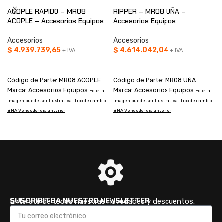
ACOPLE RAPIDO – MR08
RIPPER – MR08 UÑA –
ACOPLE – Accesorios Equipos
Accesorios Equipos
Accesorios
Accesorios
$
4.939.739,65
$
4.614.042,04
+ IVA
+ IVA
AÑADIR AL CARRITO
AÑADIR AL CARRITO
Código de Parte: MR08 ACOPLE
Código de Parte: MR08 UÑA
Marca: Accesorios Equipos
Marca: Accesorios Equipos
Foto: la
Foto: la
s
imagen puede ser Ilustrativa.
Tipo de cambio
imagen puede ser Ilustrativa.
Tipo de cambio
d
BNA Vendedor dia anterior
BNA Vendedor dia anterior
SUSCRIBITE A NUESTRO NEWSLETTER
Enterate de todas nuestras novedades y descuentos.