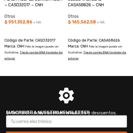
– CASD32017 – CNH
CASA58626 – CNH
Otros
Otros
$
951.352,86
$
165.562,58
+ IVA
+ IVA
AÑADIR AL CARRITO
AÑADIR AL CARRITO
Código de Parte: CASD32017
Código de Parte: CASA58626
Marca: CNH
Marca: CNH
Foto: la imagen puede ser
Foto: la imagen puede ser
I
Ilustrativa.
Tipo de cambio BNA Vendedor dia
Ilustrativa.
Tipo de cambio BNA Vendedor dia
a
anterior
anterior
SUSCRIBITE A NUESTRO NEWSLETTER
Enterate de todas nuestras novedades y descuentos.