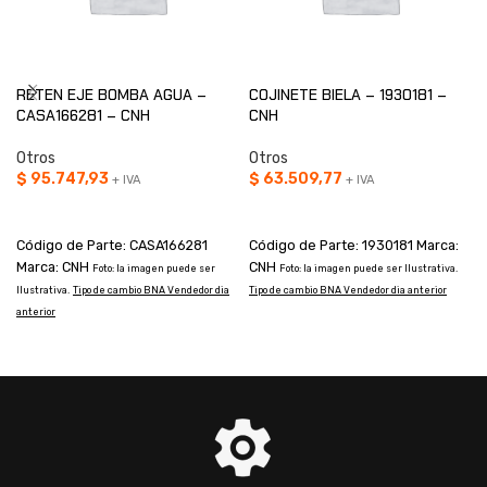
RETEN EJE BOMBA AGUA –
COJINETE BIELA – 1930181 –
CASA166281 – CNH
CNH
Otros
Otros
$
95.747,93
$
63.509,77
+ IVA
+ IVA
AÑADIR AL CARRITO
AÑADIR AL CARRITO
Código de Parte: CASA166281
Código de Parte: 1930181 Marca:
Marca: CNH
CNH
Foto: la imagen puede ser
Foto: la imagen puede ser Ilustrativa.
T
Ilustrativa.
Tipo de cambio BNA Vendedor dia
Tipo de cambio BNA Vendedor dia anterior
anterior