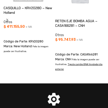
CASQUILLO – KRV20280 – New
Holland
RETEN EJE BOMBA AGUA –
Otros
CASA166281 – CNH
$
411.155,50
+ IVA
AÑADIR AL CARRITO
Otros
$
95.747,93
+ IVA
Código de Parte: KRV20280
Marca: New Holland
AÑADIR AL CARRITO
Foto: la imagen
puede ser Ilustrativa.
Código de Parte: CASA166281
Marca: CNH
Foto: la imagen puede ser
T
Ilustrativa.
Tipo de cambio BNA Vendedor dia
anterior