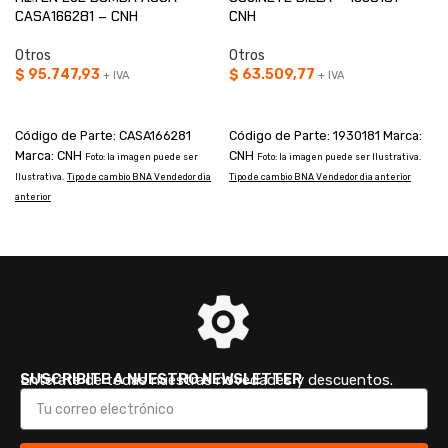
CASA166281 – CNH
CNH
Otros
Otros
$
95.747,93
$
63.509,77
+ IVA
+ IVA
AÑADIR AL CARRITO
AÑADIR AL CARRITO
Código de Parte: CASA166281
Código de Parte: 1930181 Marca:
Marca: CNH
CNH
Foto: la imagen puede ser
Foto: la imagen puede ser Ilustrativa.
Ilustrativa.
Tipo de cambio BNA Vendedor dia
Tipo de cambio BNA Vendedor dia anterior
I
anterior
a
SUSCRIBITE A NUESTRO NEWSLETTER
Enterate de todas nuestras novedades y descuentos.