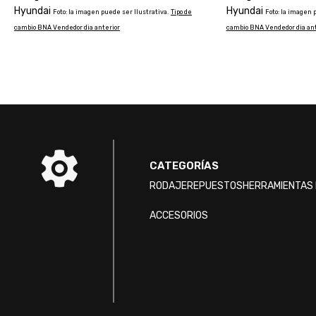
Hyundai
Hyundai
Foto: la imagen puede ser Ilustrativa.
Tipo de
Foto: la imagen 
cambio BNA Vendedor dia anterior
cambio BNA Vendedor dia ant
CATEGORÍAS
RODAJE
REPUESTOS
HERRAMIENTAS 
ACCESORIOS