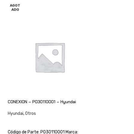
AGOT
AGOT
ADO
ADO
CONEXION – P030110001 – Hyundai
SELLO – ZGAQ0250
Hyundai
,
Otros
Hyundai
,
Otros
CONSULTAR
CONSULTAR
Código de Parte: P030110001 Marca:
Código de Parte: 