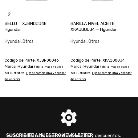
SELLO – XJBN00046 –
BARILLA NIVEL ACEITE –
Hyundai
XKAQ00034 – Hyundai
Hyundai
,
Otros
Hyundai
,
Otros
CONSULTAR
CONSULTAR
Código de Parte: XJBN00046
Código de Parte: XKAQ00034
Marca: Hyundai
Marca: Hyundai
Foto: la imagen puede
Foto: la imagen puede
ser Ilustrativa.
Tipo de cambio BNA Vendedor
ser Ilustrativa.
Tipo de cambio BNA Vendedor
s
dia anterior
dia anterior
d
SUSCRIBITE A NUESTRO NEWSLETTER
Enterate de todas nuestras novedades y descuentos.