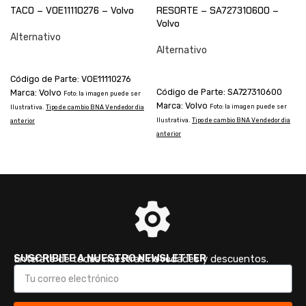
TACO – VOE11110276 – Volvo
RESORTE – SA727310600 –
Volvo
Alternativo
Alternativo
CONSULTAR
CONSULTAR
Código de Parte: VOE11110276
Código de Parte: SA727310600
Marca: Volvo
I
Foto: la imagen puede ser
Marca: Volvo
Foto: la imagen puede ser
a
Ilustrativa.
Tipo de cambio BNA Vendedor dia
Ilustrativa.
Tipo de cambio BNA Vendedor dia
anterior
anterior
SUSCRIBITE A NUESTRO NEWSLETTER
Enterate de todas nuestras novedades y descuentos.