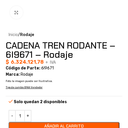
Clic para ampliar
Inicio
Rodaje
CADENA TREN RODANTE –
6I9671 – Rodaje
$
6.324.121,78
+ IVA
Código de Parte:
6I9671
Marca:
Rodaje
Foto: la imagen puede ser Ilustrativa.
Tipo de cambio BNA Vendedor
Solo quedan 2 disponibles
AÑADIR AL CARRITO