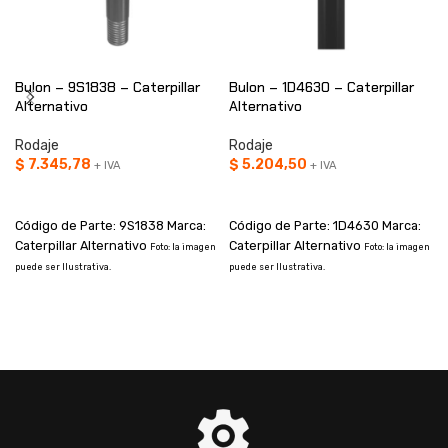
Bulon – 9S1838 – Caterpillar
Bulon – 1D4630 – Caterpillar
Alternativo
Alternativo
Rodaje
Rodaje
$
7.345,78
$
5.204,50
+ IVA
+ IVA
AÑADIR AL CARRITO
AÑADIR AL CARRITO
Código de Parte: 9S1838 Marca:
Código de Parte: 1D4630 Marca:
Caterpillar Alternativo
Caterpillar Alternativo
Foto: la imagen
Foto: la imagen
puede ser Ilustrativa.
puede ser Ilustrativa.
s
d